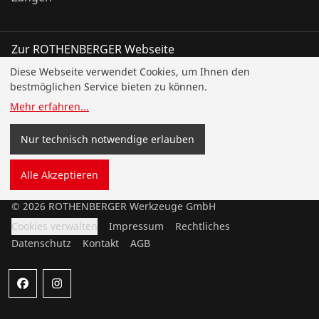
Zur ROTHENBERGER Webseite
Diese Webseite verwendet Cookies, um Ihnen den
Über uns
bestmöglichen Service bieten zu können.
Mehr erfahren
...
Karriere
Nur technisch notwendige erlauben
Support
Alle Akzeptieren
©
2026
ROTHENBERGER Werkzeuge GmbH
Cookies verwalten
Impressum
Rechtliches
Datenschutz
Kontakt
AGB